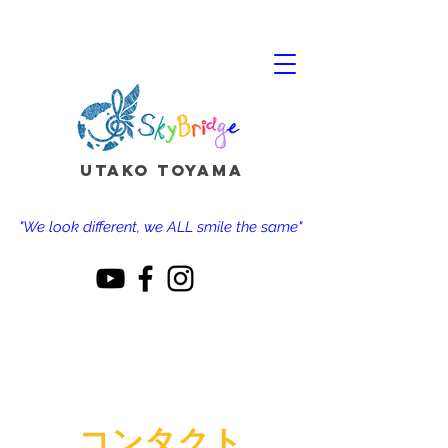
Utako Toyama
"We look different, we ALL smile the same"
コンタクト